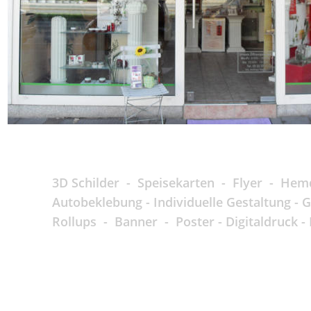
3D Schilder  -  Speisekarten  -  Flyer  -  Hem
Autobeklebung - Individuelle Gestaltung - 
Rollups  -  Banner  -  Poster - Digitaldruc
KONTAKT
RECHTLICHES
SAMPE Concept
Impressum